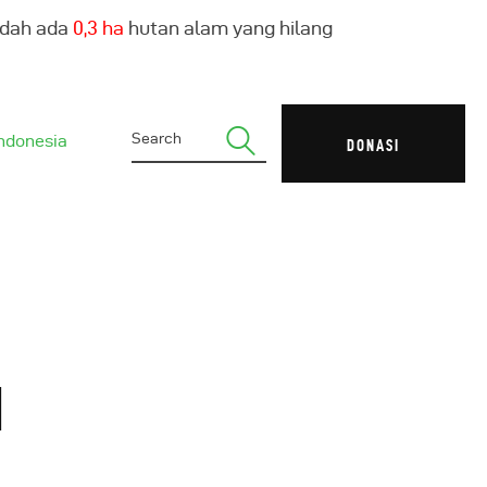
udah ada
0,4 ha
hutan alam yang hilang
ndonesia
DONASI
N