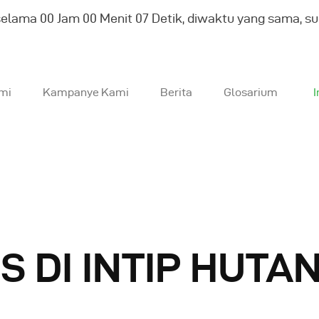
selama
00
Jam
00
Menit
08
Detik, diwaktu yang sama, s
mi
Kampanye Kami
Berita
Glosarium
I
entang Kami
ampanye Kami
erita
S DI INTIP HUTA
losarium
Indonesia