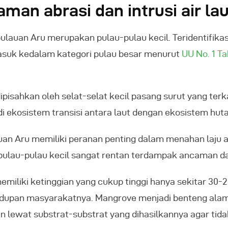
man abrasi dan intrusi air lau
lauan Aru merupakan pulau-pulau kecil. Teridentifikas
masuk kedalam kategori pulau besar menurut
UU No. 1 T
isahkan oleh selat-selat kecil pasang surut yang terka
 ekosistem transisi antara laut dengan ekosistem huta
n Aru memiliki peranan penting dalam menahan laju abr
 pulau-pulau kecil sangat rentan terdampak ancaman dar
memiliki ketinggian yang cukup tinggi hanya sekitar 30
idupan masyarakatnya. Mangrove menjadi benteng alam
 lewat substrat-substrat yang dihasilkannya agar tidak 