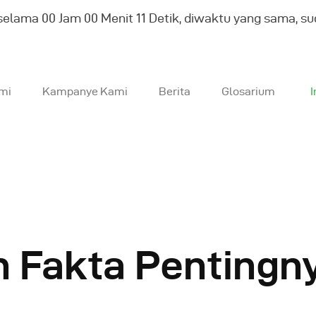
selama
00
Jam
00
Menit
12
Detik, diwaktu yang sama, s
mi
Kampanye Kami
Berita
Glosarium
I
entang Kami
ampanye Kami
erita
 Fakta Pentingny
losarium
Indonesia