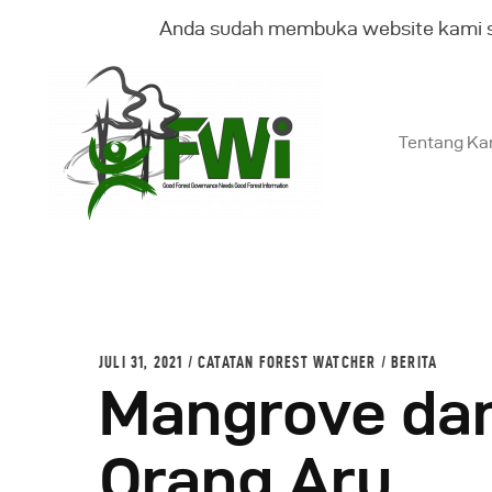
Anda sudah membuka website kami 
Tentang Ka
T
K
B
JULI 31, 2021
CATATAN FOREST WATCHER
/
BERITA
Mangrove dan
G
Orang Aru