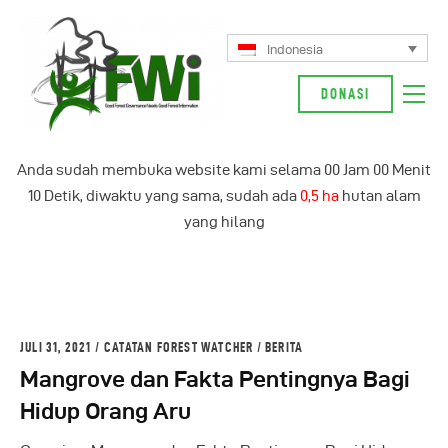
Indonesia
DONASI
Tentang Kami
Anda sudah membuka website kami selama
00
Jam
00
Menit
Kampanye Kami
10
Detik, diwaktu yang sama, sudah ada
0,5 ha
hutan alam
Berita
yang hilang
Glosarium
Indonesia
JULI 31, 2021
CATATAN FOREST WATCHER
/
BERITA
Mangrove dan Fakta Pentingnya Bagi
Hidup Orang Aru