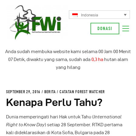
Indonesia
DONASI
Tentang Kami
Anda sudah membuka website kami selama
00
Jam
00
Menit
Kampanye Kami
07
Detik, diwaktu yang sama, sudah ada
0,3 ha
hutan alam
Berita
yang hilang
Glosarium
Indonesia
SEPTEMBER 29, 2016
BERITA
/
CATATAN FOREST WATCHER
Kenapa Perlu Tahu?
Dunia memperingati hari Hak untuk Tahu (
International
Right to Know Day
) setiap 28 September. RTKD pertama
kali dideklarasikan di Kota Sofia, Bulgaria pada 28