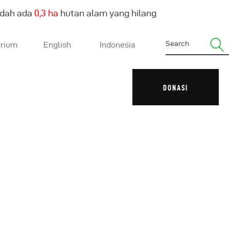
udah ada
0,4 ha
hutan alam yang hilang
arium
English
Indonesia
DONASI