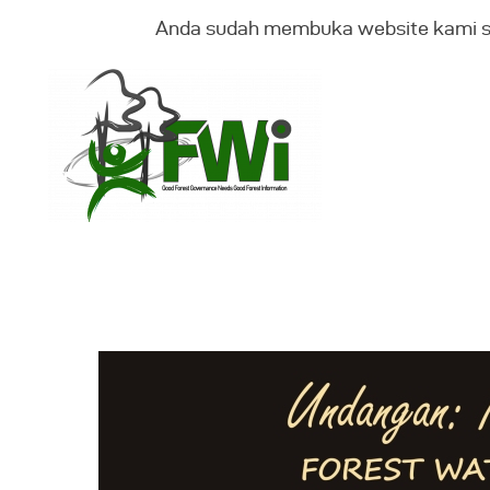
Anda sudah membuka website kami 
T
K
B
G