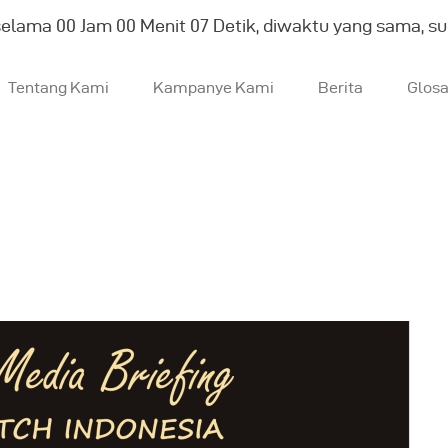
selama
00
Jam
00
Menit
08
Detik, diwaktu yang sama, s
Tentang Kami
Kampanye Kami
Berita
Glos
entang Kami
ampanye Kami
erita
losarium
English