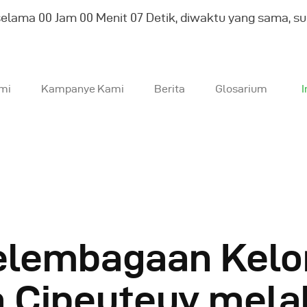
selama
00
Jam
00
Menit
09
Detik, diwaktu yang sama, s
mi
Kampanye Kami
Berita
Glosarium
I
entang Kami
ampanye Kami
erita
elembagaan Kelo
losarium
a Cipeuteuy mela
Indonesia