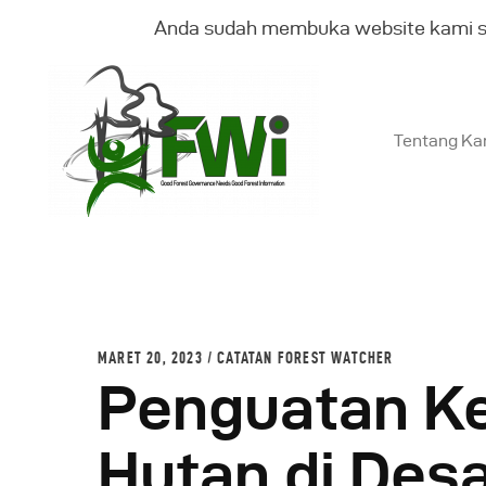
Anda sudah membuka website kami 
Tentang Ka
T
K
B
MARET 20, 2023
CATATAN FOREST WATCHER
Penguatan K
G
Hutan di Des