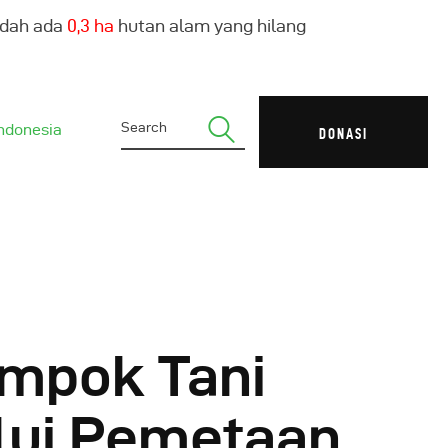
udah ada
0,4 ha
hutan alam yang hilang
ndonesia
DONASI
mpok Tani
lui Pemetaan