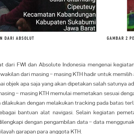
GAMBAR 2 P
N DARI ABSOLUT
at dari FWI dan Absolute Indonesia mengenai kegiata
rwakilan dari masing – masing KTH hadir untuk memilih
ai objek apa saja yang akan dipetakan salah satunya ada
, masing – masing KTH memulai memetakan sesuai denga
 dilakukan dengan melakukan tracking pada batas terl
bagai bantuan alat navigasi. Selain kegiatan peme
 dilengkapi dengan pengambilan data – data menggunak
wilayah garapan para anggota KTH.