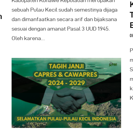
Kabupaten Konawe Kepulauan merupakan
sebuah Pulau Kecil sudah semestinya dijaga
m
dan dimanfaatkan secara arif dan bijaksana
sesuai dengan amanat Pasal 3 UUD 1945.
O
Oleh karena…
P
m
S
m
k
K