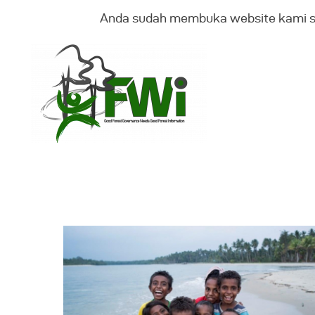
Anda sudah membuka website kami 
T
K
B
G