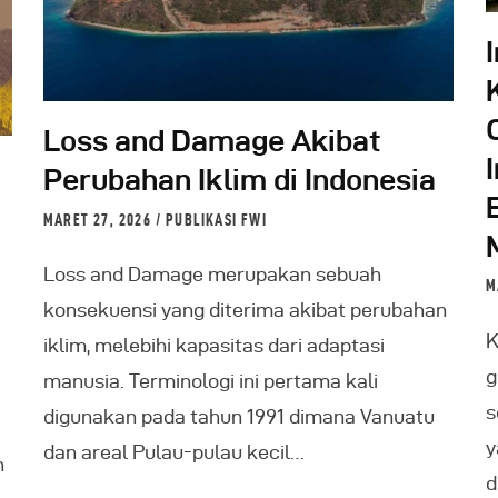
Loss and Damage Akibat
Perubahan Iklim di Indonesia
MARET 27, 2026
PUBLIKASI FWI
Loss and Damage merupakan sebuah
M
konsekuensi yang diterima akibat perubahan
K
iklim, melebihi kapasitas dari adaptasi
g
manusia. Terminologi ini pertama kali
s
digunakan pada tahun 1991 dimana Vanuatu
y
dan areal Pulau-pulau kecil…
n
d