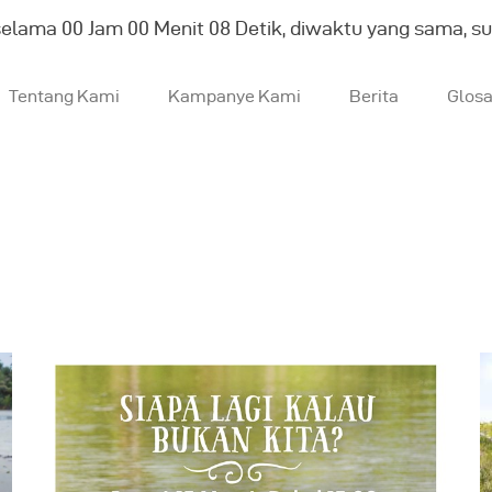
selama
00
Jam
00
Menit
09
Detik, diwaktu yang sama, s
Tentang Kami
Kampanye Kami
Berita
Glos
entang Kami
ampanye Kami
erita
losarium
English