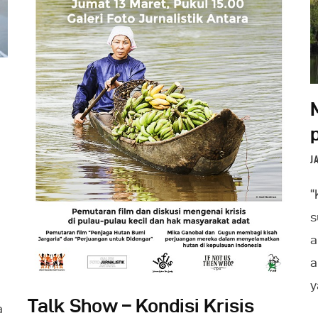
Indonesia
J
“
s
a
a
y
Talk Show – Kondisi Krisis
a