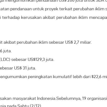
uga mengumumkan pendanaan US$ 200 juta untuk SDR da
an pendanaan untuk proyek terkait perubahan iklim se
 terhadap kerusakan akibat perubahan iklim mencapai 
akibat perubahan iklim sebesar US$ 2,7 miliar.
6 juta.
DC) sebesar US$129,3 juta.
besar US$ 31 juta.
gumumkan peningkatan kumulatif lebih dari $22,6 milia
rasakan masyarakat Indonesia.Sebelumnya, 19 organisas
ia pada Sabtu (2/12).