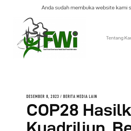
Anda sudah membuka website kami 
Tentang Ka
T
K
B
DESEMBER 8, 2023
BERITA MEDIA LAIN
COP28 Hasilk
G
Kuadriliun, B