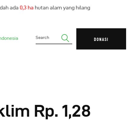
udah ada
0,4 ha
hutan alam yang hilang
ndonesia
DONASI
lim Rp. 1,28