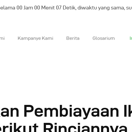
selama
00
Jam
00
Menit
08
Detik, diwaktu yang sama, s
mi
Kampanye Kami
Berita
Glosarium
I
entang Kami
ampanye Kami
erita
an Pembiayaan Ik
losarium
erikut Rinciannya
Indonesia