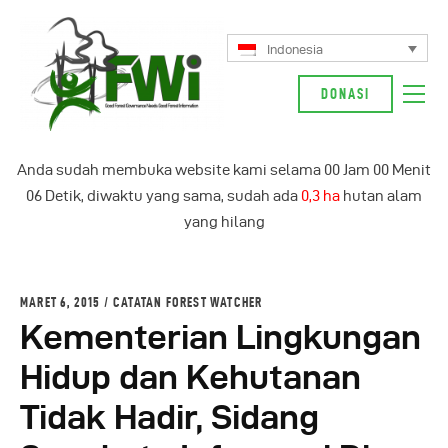
Indonesia
DONASI
Tentang Kami
Anda sudah membuka website kami selama
00
Jam
00
Menit
Kampanye Kami
07
Detik, diwaktu yang sama, sudah ada
0,3 ha
hutan alam
Berita
yang hilang
Glosarium
Indonesia
MARET 6, 2015
CATATAN FOREST WATCHER
Kementerian Lingkungan
Hidup dan Kehutanan
Tidak Hadir, Sidang