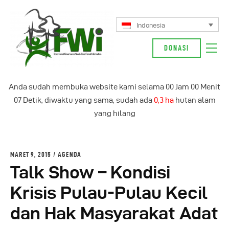
Indonesia
DONASI
Tentang Kami
Anda sudah membuka website kami selama
00
Jam
00
Menit
Kampanye Kami
07
Detik, diwaktu yang sama, sudah ada
0,3 ha
hutan alam
Berita
yang hilang
Glosarium
Indonesia
MARET 9, 2015
AGENDA
Talk Show – Kondisi
Krisis Pulau-Pulau Kecil
dan Hak Masyarakat Adat