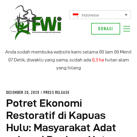
Indonesia
DONASI
Tentang Kami
Anda sudah membuka website kami selama
00
Jam
00
Menit
Kampanye Kami
08
Detik, diwaktu yang sama, sudah ada
0,4 ha
hutan alam
Berita
yang hilang
Glosarium
English
DESEMBER 20, 2025
PRESS RELEASE
Indonesia
Potret Ekonomi
Restoratif di Kapuas
Hulu: Masyarakat Adat