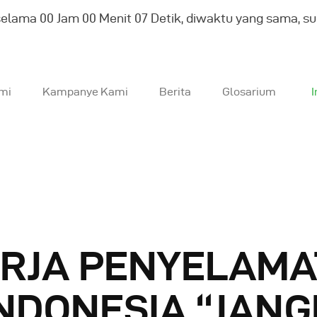
selama
00
Jam
00
Menit
08
Detik, diwaktu yang sama, s
mi
Kampanye Kami
Berita
Glosarium
I
entang Kami
ampanye Kami
erita
ERJA PENYELAM
losarium
NDONESIA “JAN
Indonesia