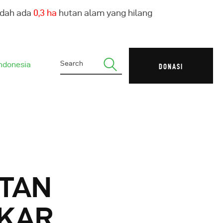
udah ada
0,4 ha
hutan alam yang hilang
ndonesia
DONASI
ATAN
GKAR