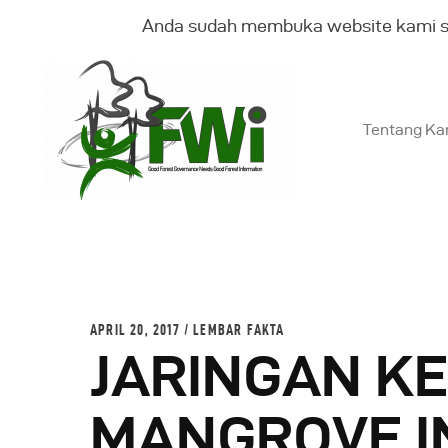
Anda sudah membuka website kami 
Tentang Ka
T
K
B
APRIL 20, 2017
LEMBAR FAKTA
JARINGAN K
G
MANGROVE I