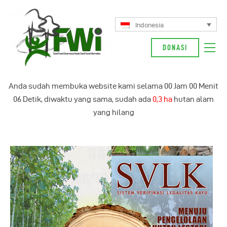
Indonesia
DONASI
Tentang Kami
Anda sudah membuka website kami selama
00
Jam
00
Menit
Kampanye Kami
06
Detik, diwaktu yang sama, sudah ada
0,3 ha
hutan alam
Berita
yang hilang
Glosarium
Indonesia