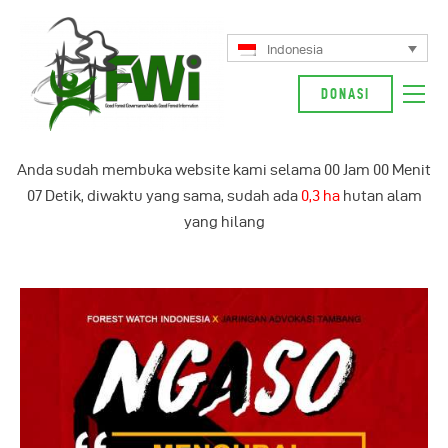
Indonesia
DONASI
Tentang Kami
Anda sudah membuka website kami selama
00
Jam
00
Menit
Kampanye Kami
07
Detik, diwaktu yang sama, sudah ada
0,3 ha
hutan alam
Berita
yang hilang
Glosarium
Indonesia