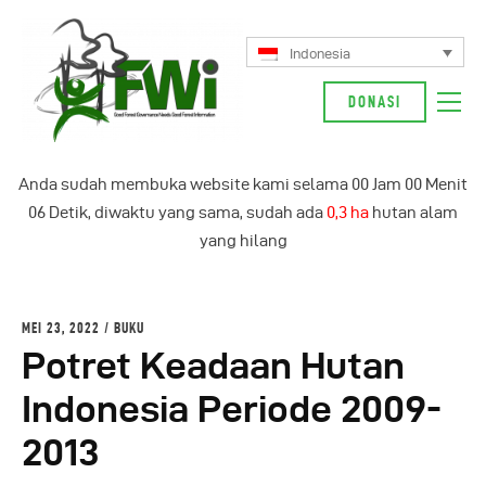
Indonesia
DONASI
Tentang Kami
Anda sudah membuka website kami selama
00
Jam
00
Menit
Kampanye Kami
07
Detik, diwaktu yang sama, sudah ada
0,3 ha
hutan alam
Berita
yang hilang
Glosarium
Indonesia
MEI 23, 2022
BUKU
Potret Keadaan Hutan
Indonesia Periode 2009-
2013