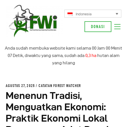
Indonesia
DONASI
Tentang Kami
Anda sudah membuka website kami selama
00
Jam
00
Menit
Kampanye Kami
08
Detik, diwaktu yang sama, sudah ada
0,4 ha
hutan alam
Berita
yang hilang
Glosarium
Indonesia
AGUSTUS 27, 2025
CATATAN FOREST WATCHER
Menenun Tradisi,
Menguatkan Ekonomi:
Praktik Ekonomi Lokal