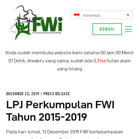
Indonesia
DONASI
Tentang Kami
Anda sudah membuka website kami selama
00
Jam
00
Menit
Kampanye Kami
07
Detik, diwaktu yang sama, sudah ada
0,3 ha
hutan alam
Berita
yang hilang
Glosarium
Indonesia
DESEMBER 23, 2019
PRESS RELEASE
LPJ Perkumpulan FWI
Tahun 2015-2019
Pada hari Jumat, 13 Desember 2019 FWI berkesempatan