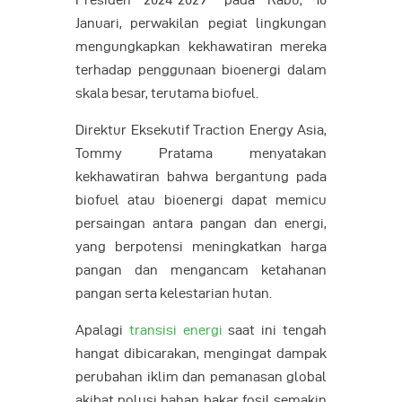
Presiden 2024-2029” pada Rabu, 10
Januari, perwakilan pegiat lingkungan
mengungkapkan kekhawatiran mereka
terhadap penggunaan bioenergi dalam
skala besar, terutama biofuel.
Direktur Eksekutif Traction Energy Asia,
Tommy Pratama menyatakan
kekhawatiran bahwa bergantung pada
biofuel atau bioenergi dapat memicu
persaingan antara pangan dan energi,
yang berpotensi meningkatkan harga
pangan dan mengancam ketahanan
pangan serta kelestarian hutan.
Apalagi
transisi energi
saat ini tengah
hangat dibicarakan, mengingat dampak
perubahan iklim dan pemanasan global
akibat polusi bahan bakar fosil semakin