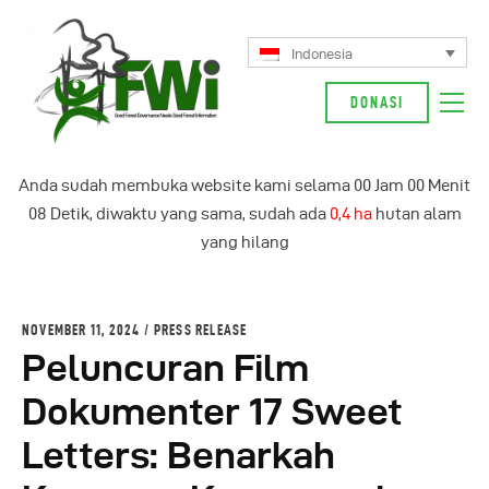
Indonesia
DONASI
Tentang Kami
Anda sudah membuka website kami selama
00
Jam
00
Menit
Kampanye Kami
08
Detik, diwaktu yang sama, sudah ada
0,4 ha
hutan alam
Berita
yang hilang
Glosarium
English
NOVEMBER 11, 2024
PRESS RELEASE
Indonesia
Peluncuran Film
Dokumenter 17 Sweet
Letters: Benarkah