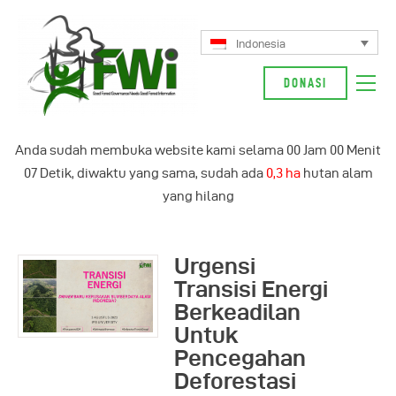
Indonesia
DONASI
Tentang Kami
Anda sudah membuka website kami selama
00
Jam
00
Menit
Kampanye Kami
07
Detik, diwaktu yang sama, sudah ada
0,3 ha
hutan alam
Berita
yang hilang
Glosarium
English
Urgensi
Indonesia
Transisi Energi
Berkeadilan
Untuk
Pencegahan
Deforestasi