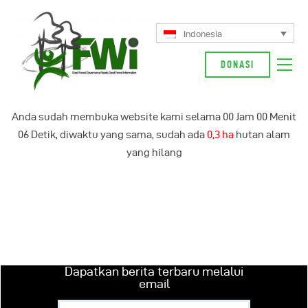
Indonesia
DONASI
Tentang Kami
Anda sudah membuka website kami selama
00
Jam
00
Menit
Kampanye Kami
06
Detik, diwaktu yang sama, sudah ada
0,3 ha
hutan alam
Berita
yang hilang
Glosarium
Indonesia
Dapatkan berita terbaru melalui
email