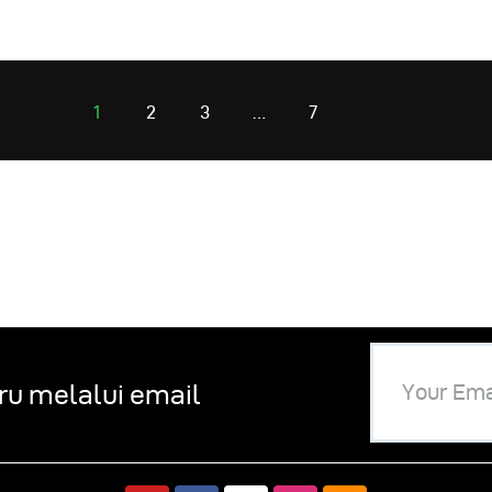
1
2
3
…
7
ru melalui email