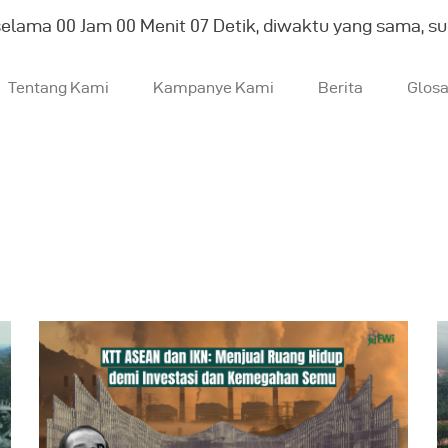
selama
00
Jam
00
Menit
08
Detik, diwaktu yang sama, s
Tentang Kami
Kampanye Kami
Berita
Glos
entang Kami
ampanye Kami
erita
losarium
English