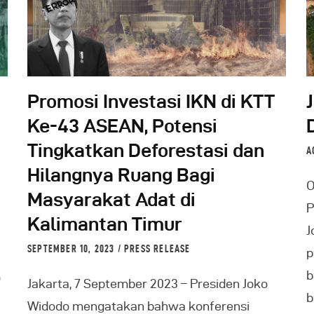
Indonesia
:
Promosi Investasi IKN di KTT
Ke-43 ASEAN, Potensi
Tingkatkan Deforestasi dan
A
Hilangnya Ruang Bagi
O
Masyarakat Adat di
P
Kalimantan Timur
J
SEPTEMBER 10, 2023
PRESS RELEASE
p
b
o
Jakarta, 7 September 2023 – Presiden Joko
b
Widodo mengatakan bahwa konferensi