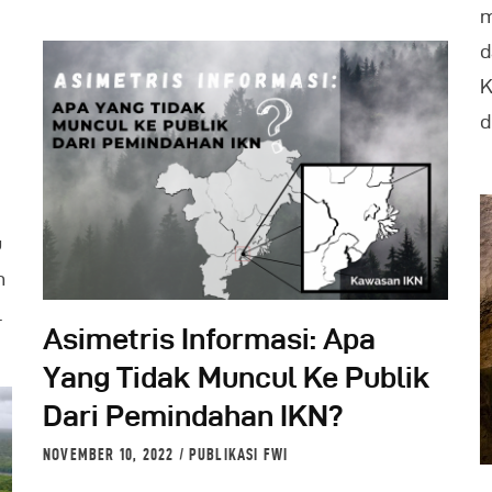
m
d
K
d
u
n
…
Asimetris Informasi: Apa
Yang Tidak Muncul Ke Publik
Dari Pemindahan IKN?
NOVEMBER 10, 2022
PUBLIKASI FWI