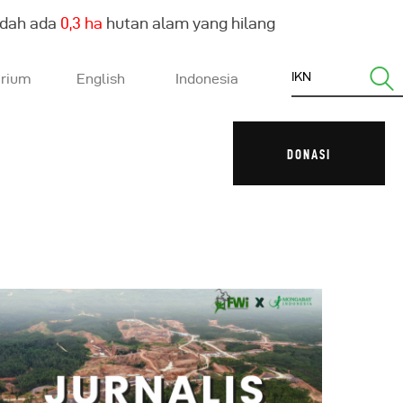
udah ada
0,4 ha
hutan alam yang hilang
arium
English
Indonesia
DONASI