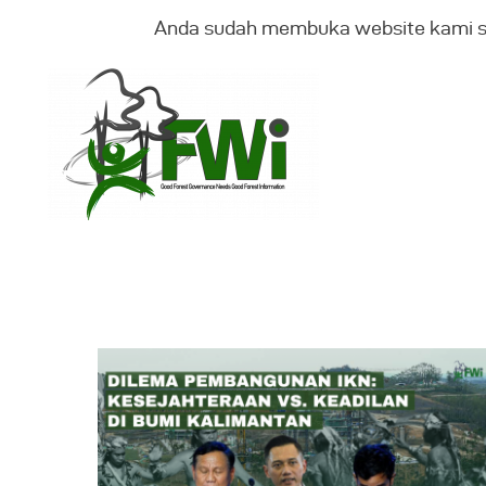
Anda sudah membuka website kami 
T
K
B
G