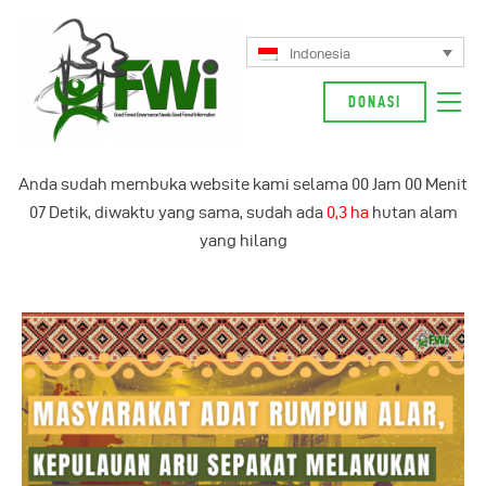
Indonesia
DONASI
Tentang Kami
Anda sudah membuka website kami selama
00
Jam
00
Menit
Kampanye Kami
08
Detik, diwaktu yang sama, sudah ada
0,4 ha
hutan alam
Berita
yang hilang
Glosarium
English
Indonesia